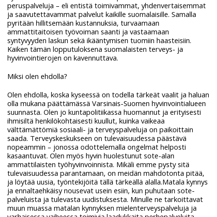
peruspalveluja – eli entistä toimivammat, yhdenvertaisemmat
ja saavutettavammat palvelut kaikille suomalaisille. Samalla
pyritään hillitsemään kustannuksia, turvaamaan
ammattitaitoisen työvoiman saanti ja vastaamaan
syntyvyyden laskun sekä ikääntymisen tuomiin haasteisiin.
Kaiken tämän lopputuloksena suomalaisten terveys- ja
hyvinvointierojen on kavennuttava.
Miksi olen ehdolla?
Olen ehdolla, koska kyseessä on todella tärkeät vaalit ja haluan
olla mukana päättämässä Varsinais-Suomen hyvinvointialueen
suunnasta. Olen jo kuntapolitiikassa huomannut ja erityisesti
ihmisiltä henkilökohtaisesti kuullut, kuinka vaikeaa
välttämättömiä sosiaali- ja terveyspalveluja on paikoittain
saada. Terveyskeskukseen on tulevaisuudessa päästävä
nopeammin – jonossa odottelemalla ongelmat helposti
kasaantuvat. Olen myös hyvin huolestunut sote-alan
ammattilaisten työhyvinvoinnista. Mikäli emme pysty sitä
tulevaisuudessa parantamaan, on meidän mahdotonta pitää,
ja löytää uusia, työntekijöitä tällä tärkeällä alalla.Matala kynnys
ja ennaltaehkäisy nousevat usein esiin, kun puhutaan sote-
palveluista ja tulevasta uudistuksesta. Minulle ne tarkoittavat
muun muassa matalan kynnyksen mielenterveyspalveluja ja
varhaisessa vaiheessa toimivia laadukkaita perhepalveluita.